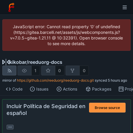
JavaScript error: Cannot read property '0' of undefined
(https://gitea.barcelli.net/assets/js/webcomponents.js?
v=7.0.5~gitea-1.21.11 @ 10:32391). Open browser console
to see more details.
kikobar
/
reeduorg-docs
1
0
0
mirror of
https://github.com/reeduorg/reeduorg-docs.git
synced
Code
Issues
Actions
Packages
Proj
Incluir Política de Seguridad en
Browse source
español
...