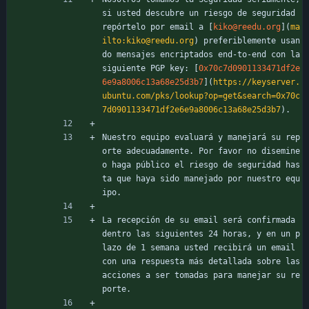
si usted descubre un riesgo de seguridad 
repórtelo por email a [
kiko@reedu.org
](
ma
ilto:kiko@reedu.org
) preferiblemente usan
do mensajes encriptados end-to-end con la 
siguiente PGP key: [
0x70c7d0901133471df2e
6e9a8006c13a68e25d3b7
](
https://keyserver.
ubuntu.com/pks/lookup?op=get&search=0x70c
7d0901133471df2e6e9a8006c13a68e25d3b7
).
Nuestro equipo evaluará y manejará su rep
orte adecuadamente. Por favor no disemine 
o haga público el riesgo de seguridad has
ta que haya sido manejado por nuestro equ
ipo.
La recepción de su email será confirmada 
dentro las siguientes 24 horas, y en un p
lazo de 1 semana usted recibirá un email 
con una respuesta más detallada sobre las 
acciones a ser tomadas para manejar su re
porte.