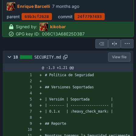
Enrique Barcelli
parent
commit
69b3cf2628
24f7797493
Signed by:
kikobar
GPG key ID:
006C13A68E25D3B7
18
SECURITY.md
View file
@ -1,3 +1,21 @@
# Política de Seguridad
## Versiones Soportadas
| Versión | Soportada          |
| ------- | ------------------ |
| 0.1.x   | :heavy_check_mark: |
## Reporte
Nosotros tomamos la Seguridad seriamente, 