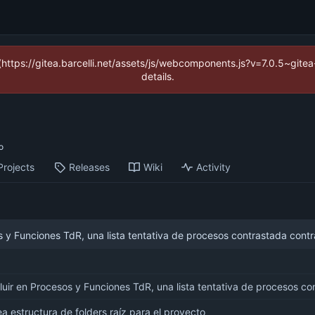
 (https://gitea.barcelli.net/assets/js/webcomponents.js?v=7.0.5~git
details.
Projects
Releases
Wiki
Activity
s y Funciones TdR, una lista tentativa de procesos contrastada contra
a estructura de folders raíz para el proyecto