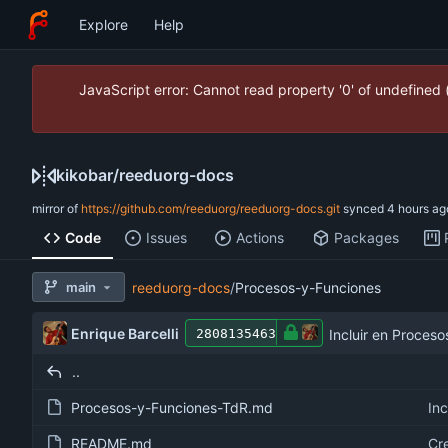
Explore
Help
JavaScript error: Cannot read property '0' of undefined
kikobar
/
reeduorg-docs
mirror of
https://github.com/reeduorg/reeduorg-docs.git
synced
Code
Issues
Actions
Packages
main
reeduorg-docs
/
Procesos-y-Funciones
Enrique Barcelli
Incluir en Proceso
2808135463
..
Procesos-y-Funciones-TdR.md
README.md
Cre