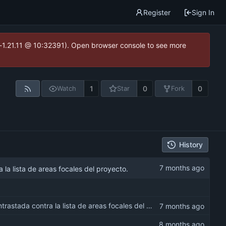
Register
Sign In
ea-1.21.11 @ 10:32391). Open browser console to see more
1
0
0
Watch
Star
Fork
History
 la lista de areas focales del proyecto.
Incluir en Procesos y Funciones TdR, una lista tentativa de procesos contrastada contra la lista de areas focales del proyecto.