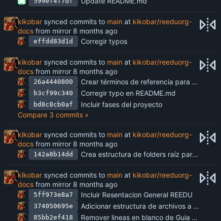
Update README.md
599ef4f7df
kikobar
synced commits to
main
at
kikobar/reeduorg-
docs
from mirror
Corregir typos
effdd83d1d
kikobar
synced commits to
main
at
kikobar/reeduorg-
docs
from mirror
Crear términos de referencia para el diseño de procesos y funciones
26a4440800
Corregir typo en README.md
b3cf99c340
Incluir fases del proyecto
bd8c8cb0af
Compare 3 commits »
kikobar
synced commits to
main
at
kikobar/reeduorg-
docs
from mirror
Crea estructura de folders raíz para el proyecto
142a8b14dd
kikobar
synced commits to
main
at
kikobar/reeduorg-
docs
from mirror
Incluir Resentacion General REEDU
5ff973e8a7
Adicionar estructura de archivos a la guía de documentación
374050695e
Remover lineas en blanco de Guia Para Documentacion
85bb2ef418