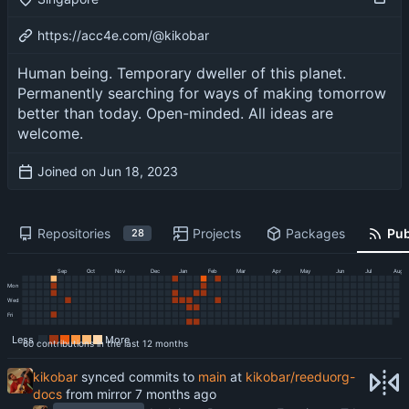
https://acc4e.com/@kikobar
Human being. Temporary dweller of this planet.
Permanently searching for ways of making tomorrow
better than today. Open-minded. All ideas are
welcome.
Joined on
Repositories
Projects
Packages
Pub
28
Sep
Oct
Nov
Dec
Jan
Feb
Mar
Apr
May
Jun
Jul
Aug
Mon
Wed
Fri
Less
More
60 contributions in the last 12 months
kikobar
synced commits to
main
at
kikobar/reeduorg-
docs
from mirror