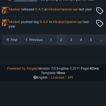
kikobar
released
0.4.0
at
kikobar/openai-api
kikobar
pushed tag
0.4.0
to
kikobar/openai-api
First
Previous
1
2
3
4
5
...
Powered by Forgejo
Version: 7.0.5+gitea-1.21.11 Page:
42ms
Template:
18ms
English
Licenses
API