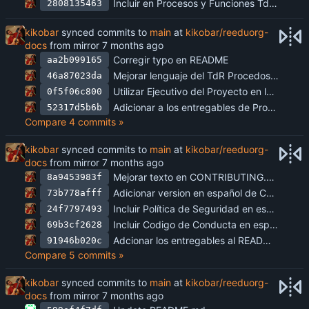
Incluir en Procesos y Funciones TdR, una lista tentativa de procesos contrastada contra la lista de areas focales del proyecto.
2808135463
kikobar
synced commits to
main
at
kikobar/reeduorg-
docs
from mirror
Corregir typo en README
aa2b099165
Mejorar lenguaje del TdR Procedos y Funciones
46a87023da
Utilizar Ejecutivo del Proyecto en lugar de Cliente del Proyecto, y hacerlo específico a la persona del Presidente del Consejo Directivo de ReEdu
0f5f06c800
Adicionar a los entregables de Procesos y Funciones, los roles y responsabilidades y la descripción de los procesos.
52317d5b6b
Compare 4 commits »
kikobar
synced commits to
main
at
kikobar/reeduorg-
docs
from mirror
Mejorar texto en CONTRIBUTING.md
8a9453983f
Adicionar version en español de CONTRIBUTING.md
73b778afff
Incluir Política de Seguridad en español
24f7797493
Incluir Codigo de Conducta en español
69b3cf2628
Adcionar los entregables al README.md
91946b020c
Compare 5 commits »
kikobar
synced commits to
main
at
kikobar/reeduorg-
docs
from mirror