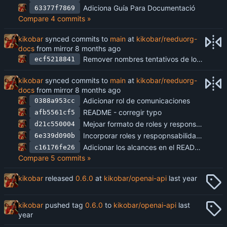
Adiciona Guía Para Documentació
63377f7869
Compare 4 commits »
kikobar
synced commits to
main
at
kikobar/reeduorg-
docs
from mirror
Remover nombres tentativos de los responsables
ecf5218841
kikobar
synced commits to
main
at
kikobar/reeduorg-
docs
from mirror
Adicionar rol de comunicaciones
0388a953cc
README - corregir typo
afb5561cf5
Mejoar formato de roles y responsabilidades en el README.md
d21c550004
Incorporar roles y respopnsabilidades del proyecto
6e339d090b
Adicionar los alcances en el README.md
c16176fe26
Compare 5 commits »
kikobar
released
0.6.0
at
kikobar/openai-api
kikobar
pushed tag
0.6.0
to
kikobar/openai-api