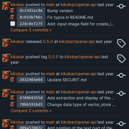
kikobar
pushed to
main
at
kikobar/openai-api
Bump version
dc23d1ac9e
Fix typos in README.md
8c033b766c
Add: input image field for create_image.py
22dc9e7275
Compare 3 commits »
kikobar
released
0.5.0
at
kikobar/openai-api
kikobar
pushed tag
0.5.0
to
kikobar/openai-api
kikobar
pushed to
main
at
kikobar/openai-api
Update SECURIT.md
2032483e64
kikobar
pushed to
main
at
kikobar/openai-api
Add extraction and display of the model response text from the json API response
4789b9355d
Change data type of vector_store to list so that multiple vector stores could be included in the file_search
78bb591bd3
Compare 2 commits »
kikobar
pushed to
main
at
kikobar/openai-api
Add printing of the text part of the retrieved message for proper encoding
d09a57062c