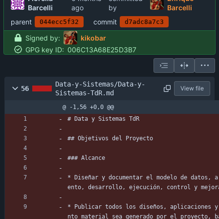
Barcelli
by
Barcelli
parent
commit
044ecc5f32
d7adc8a7c3
Signed by:
kikobar
GPG key ID:
006C13A68E25D3B7
Data-y-Sistemas/Data-y-
56
View file
Sistemas-TdR.md
@ -1,56 +0,0 @@
# Data y Sistemas TdR
## Objetivos del Proyecto
### Alcance
* Diseñar y documentar el modelo de datos, a
ento, desarrollo, ejecución, control y mejor
* Publicar todos los diseños, aplicaciones y
nto material sea generado por el proyecto, b