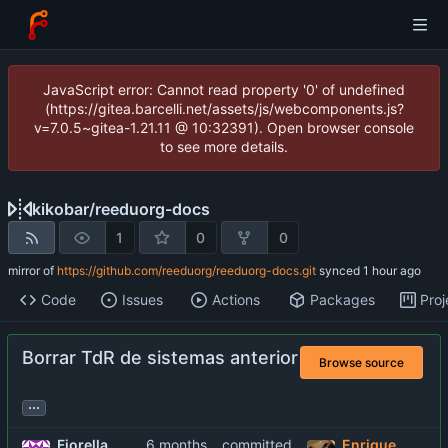
JavaScript error: Cannot read property '0' of undefined
(https://gitea.barcelli.net/assets/js/webcomponents.js?
v=7.0.5~gitea-1.21.11 @ 10:32391). Open browser console
to see more details.
kikobar
/
reeduorg-docs
1
0
0
mirror of
https://github.com/reeduorg/reeduorg-docs.git
synced
Code
Issues
Actions
Packages
Proj
Borrar TdR de sistemas anterior
Browse source
...
Fiorella
committed
Enrique